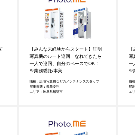
て
【みんな未経験からスタート】証明
【
写真機のルート巡回 なれてきたら
写
一人で巡回、自分のペースでOK！
一
※業務委託/本巣...
※
職種：証明写真機などのメンテナンススタッフ
職
雇用形態：業務委託
雇
エリア：岐阜県瑞穂市
エ