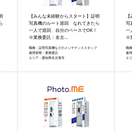
明
【みんな未経験からスタート】証明
【
ら
写真機のルート巡回 なれてきたら
写
K！
一人で巡回、自分のペースでOK！
一
※業務委託：名古...
※
フ
職種：証明写真機などのメンテナンススタッフ
職
雇用形態：業務委託
雇
エリア：愛知県名古屋市
エ