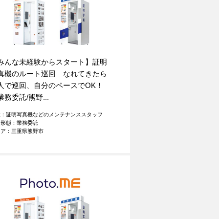
みんな未経験からスタート】証明
真機のルート巡回 なれてきたら
人で巡回、自分のペースでOK！
業務委託/熊野...
種：証明写真機などのメンテナンススタッフ
用形態：業務委託
リア：三重県熊野市