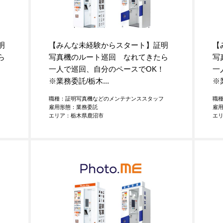
明
【みんな未経験からスタート】証明
【
ら
写真機のルート巡回 なれてきたら
写
K！
一人で巡回、自分のペースでOK！
一
※業務委託/栃木...
※
フ
職種：証明写真機などのメンテナンススタッフ
職
雇用形態：業務委託
雇
エリア：栃木県鹿沼市
エ