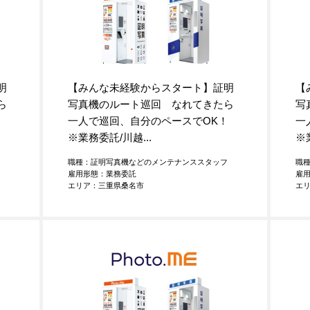
明
【みんな未経験からスタート】証明
【
ら
写真機のルート巡回 なれてきたら
写
K！
一人で巡回、自分のペースでOK！
一
※業務委託/川越...
※
フ
職種：証明写真機などのメンテナンススタッフ
職
雇用形態：業務委託
雇
エリア：三重県桑名市
エ