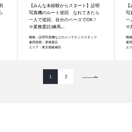
明
【みんな未経験からスタート】証明
【
ら
写真機のルート巡回 なれてきたら
写
K！
一人で巡回、自分のペースでOK！
一
※業務委託/練馬...
※
フ
職種：証明写真機などのメンテナンススタッフ
職
雇用形態：業務委託
雇
エリア：東京都板橋区
エ
1
2