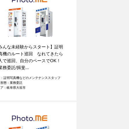
みんな未経験からスタート】証明
真機のルート巡回 なれてきたら
人で巡回、自分のペースでOK！
業務委託/揖斐...
種：証明写真機などのメンテナンススタッフ
用形態：業務委託
リア：岐阜県大垣市