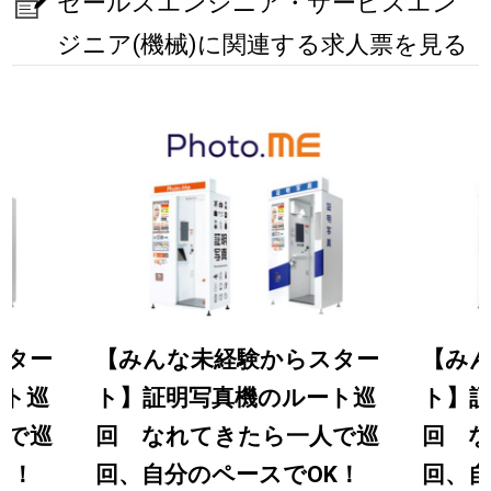
セールスエンジニア・サービスエン
ジニア(機械)に関連する求人票を見る
スター
【みんな未経験からスター
【み
ート巡
ト】証明写真機のルート巡
ト】
人で巡
回 なれてきたら一人で巡
回 
OK！
回、自分のペースでOK！
回、